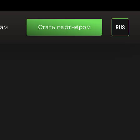
рам
Стать партнёром
RUS