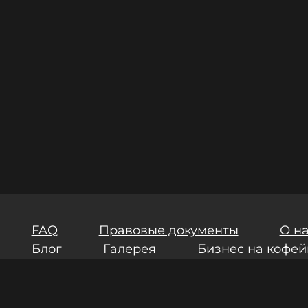
FAQ
Правовые документы
О н
Блог
Галерея
Бизнес на кофей
ия
Инвестиции
Результаты СОУТ
маете условия
Пользовательского соглашения