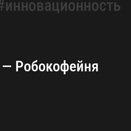
#инновационность
а — Робокофейня