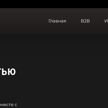
Главная
B2B
И
тью
месте с