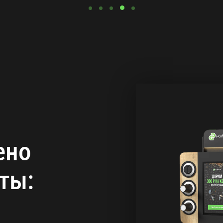
ено
ты: