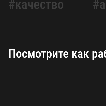
#качество
#а
Посмотрите как ра