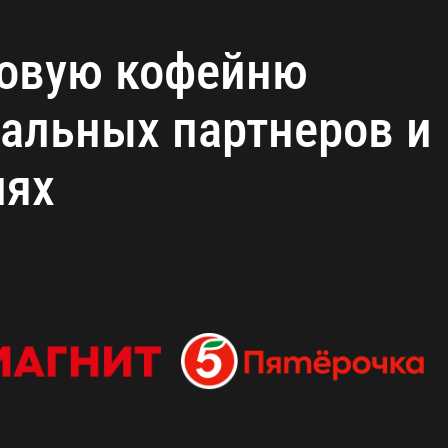
ровую кофейню
альных партнеров и
иях