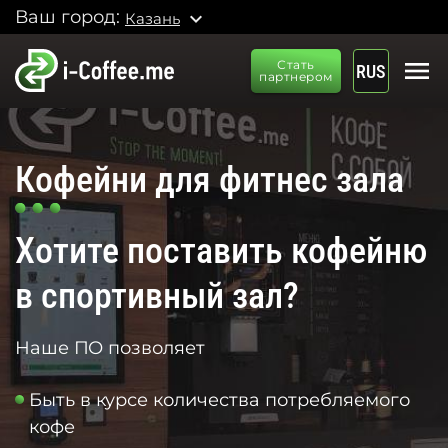
Ваш город:
expand_more
Казань
menu
Стать
RUS
партнером
Кофейни для фитнес зала
Хотите поставить кофейню
в спортивный зал?
Наше ПО позволяет
Быть в курсе количества потребляемого
кофе