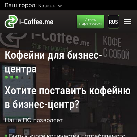
Ваш город:
expand_more
Казань
menu
Стать
RUS
партнером
Кофейни для бизнес-
центра
Хотите поставить кофейню
в бизнес-центр?
Наше ПО позволяет
Быть в курсе количества потребляемого