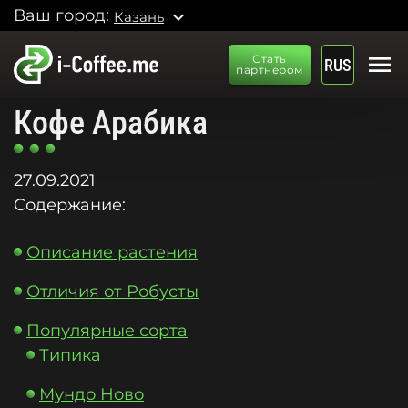
Ваш город:
expand_more
Казань
menu
Стать
RUS
партнером
Кофе Арабика
27.09.2021
Содержание:
Описание растения
Отличия от Робусты
Популярные сорта
Типика
Мундо Ново