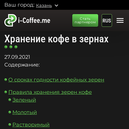
Ваш город:
expand_more
Казань
menu
Стать
RUS
партнером
Хранение кофе в зернах
27.09.2021
Содержание:
О сроках годности кофейных зерен
Правила хранения зерен кофе
Зеленый
Молотый
Растворимый