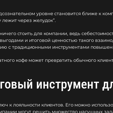
дсознательном уровне становится ближе к компан
цу лежит через желудок”.
т ничего стоить для компании, ведь себестоимо
выгодами и итоговой ценностью такого взаимо
нию с традиционными инструментами повышени
тного кофе может превратить обычного клиента
говый инструмент д
ключ к лояльности клиентов. Его можно исполь
омпании могут решить множество насущных зад