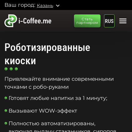
Ваш город:
expand_more
Казань
menu
Стать
RUS
партнером
Роботизированные
киоски
Привлекайте внимание современными
точками с робо-руками
Готовят любые напитки за 1 минуту;
Вызывают WOW-эффект
Полностью автоматизированы,
включая выдачу стаканчиков, сиропов